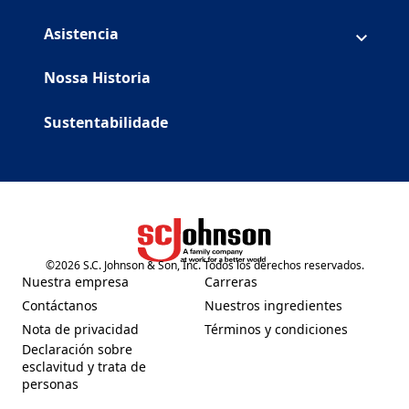
Asistencia
Nossa Historia
Sustentabilidade
©
2026
S.C. Johnson & Son, Inc. Todos los derechos reservados.
(Opens in a new tab)
Nuestra empresa
Carreras
(Opens in a new tab)
(Opens in a new tab)
Contáctanos
Nuestros ingredientes
(Opens in a new tab)
(Opens in a new tab)
Nota de privacidad
Términos y condiciones
(Opens in a new tab)
(Opens in a new tab)
Declaración sobre
esclavitud y trata de
(Opens in a new tab)
personas