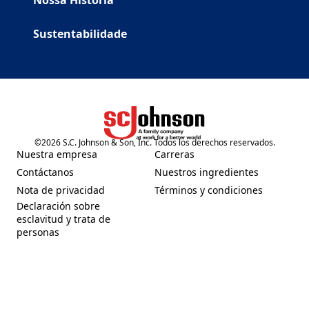
Nossa Historia
Sustentabilidade
©
2026
S.C. Johnson & Son, Inc. Todos los derechos reservados.
(Opens in a new tab)
Nuestra empresa
Carreras
(Opens in a new tab)
(Opens in a new tab)
Contáctanos
Nuestros ingredientes
(Opens in a new tab)
(Opens in a new tab)
Nota de privacidad
Términos y condiciones
(Opens in a new tab)
(Opens in a new tab)
Declaración sobre
esclavitud y trata de
(Opens in a new tab)
personas