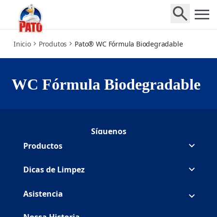
toilet-cleaner
Inicio
Produtos
Pato® WC Fórmula Biodegradable
WC Fórmula Biodegradable
Síguenos
Seguir Duck Facebook
(Opens in a new tab)
Seguir Duck Youtube
(Opens in a new tab)
Productos
Dicas de Limpez
Asistencia