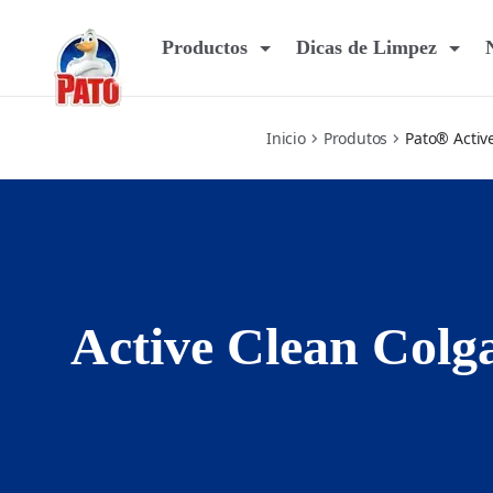
active-clean-solid-rimblock
Productos
Dicas de Limpez
Inicio
Produtos
Pato® Activ
Active Clean Colg