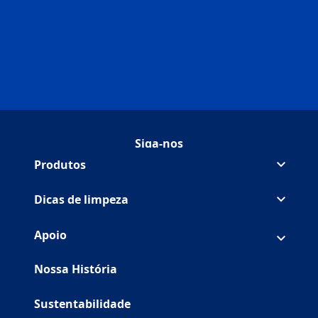
Siga-nos
FollowBrandOn Facebook
(Opens in a new tab)
FollowBrandOn Youtube
(Opens in a new tab)
Produtos
Dicas de limpeza
Apoio
Nossa História
Sustentabilidade