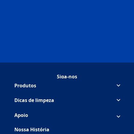
Siga-nos
FollowBrandOn Facebook
(Opens in a new tab)
FollowBrandOn Youtube
(Opens in a new tab)
Produtos
Dicas de limpeza
Apoio
Nossa História