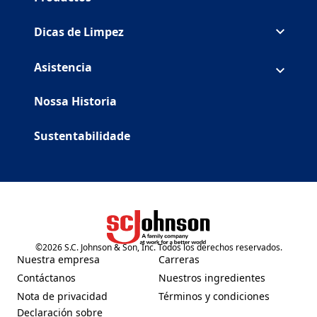
Dicas de Limpez
Asistencia
Nossa Historia
Sustentabilidade
©
2026
S.C. Johnson & Son, Inc. Todos los derechos reservados.
(Opens in a new tab)
Nuestra empresa
Carreras
(Opens in a new tab)
(Opens in a new tab)
Contáctanos
Nuestros ingredientes
(Opens in a new tab)
(Opens in a new tab)
Nota de privacidad
Términos y condiciones
(Opens in a new tab)
(Opens in a new tab)
Declaración sobre