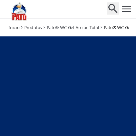
mango-verse
Inicio
Produtos
Pato® WC Gel Acción Total
Pato® WC Gel A